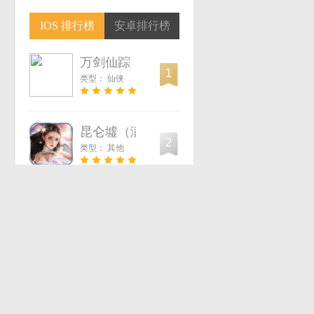
IOS 排行榜
安卓排行榜
万剑仙踪
类型：
仙侠
昆仑墟（满V无限充）
类型：
其他
剑凌苍穹（高爆送月卡）
类型：
其他
傲世龙城3D
4
类型：
其他