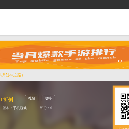
抢礼包
逛商城
攻略站
排行榜
游戏盒
.1折创神之路）
礼包
攻略
魔法风云纪（0.1折创神之路）
版本：
手机游戏
评分：
0