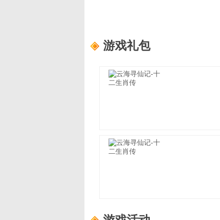
游戏礼包
云海寻仙记-十二生肖传
适用范围：
单日累充100元
礼包内容：
寻宝图*10，元宝*488，
云海寻仙记-十二生肖传
适用范围：
战力助力礼3