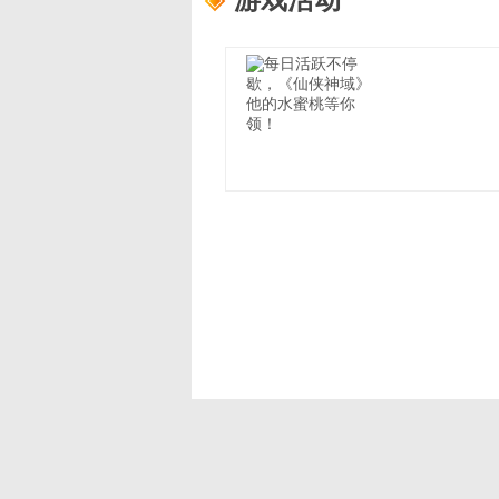
游戏活动
礼包内容：
凡品器灵丹*30,蓝元晶丹
【活动】每日活跃不停歇，
活动中