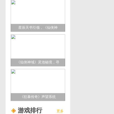
星辰天书引领，《仙侠神
域》踏星探索无尽奥秘！
《仙侠神域》灵池秘境，寻
觅最佳缘分！
《狂暴传奇》声望系统
游戏排行
更多